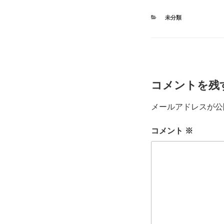
カ
未分類
テ
ゴ
リ
ー
コメントを残
メールアドレスが公
コメント
※