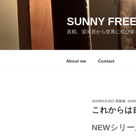
コ
ン
テ
SUNNY FRE
ン
真鶴、湯河原から世界に侘び茶
ツ
へ
ス
キ
About me
Contact
ッ
プ
投
2020年6月28日
投稿者:
SUNN
稿
これからは
日:
NEWシリ