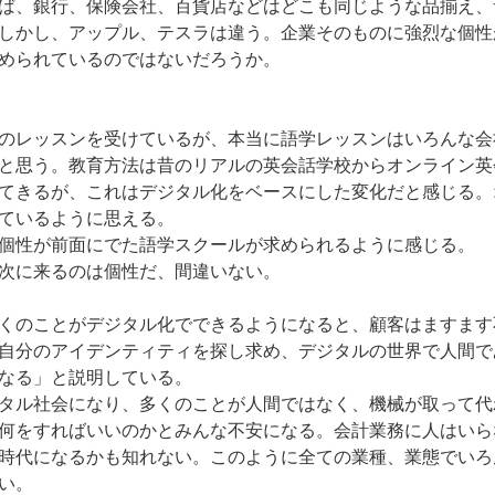
ば、銀行、保険会社、百貨店などはどこも同じような品揃え、
しかし、アップル、テスラは違う。企業そのものに強烈な個性
められているのではないだろうか。
のレッスンを受けているが、本当に語学レッスンはいろんな会
と思う。教育方法は昔のリアルの英会話学校からオンライン英
てきるが、これはデジタル化をベースにした変化だと感じる。
ているように思える。
個性が前面にでた語学スクールが求められるように感じる。
次に来るのは個性だ、間違いない。
くのことがデジタル化でできるようになると、顧客はますます
自分のアイデンティティを探し求め、デジタルの世界で人間で
なる」と説明している。
タル社会になり、多くのことが人間ではなく、機械が取って代
何をすればいいのかとみんな不安になる。会計業務に人はいら
時代になるかも知れない。このように全ての業種、業態でいろ
い。