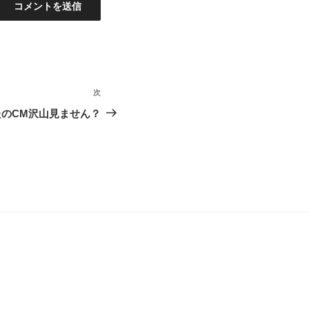
次
次
の
たのCM沢山見ません？
投
稿