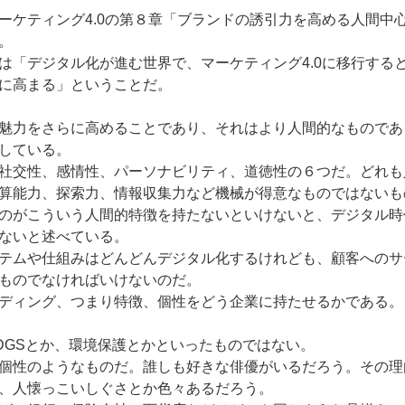
ーケティング4.0の第８章「ブランドの誘引力を高める人間中
。
は「デジタル化が進む世界で、マーケティング4.0に移行する
に高まる」ということだ。
魅力をさらに高めることであり、それはより人間的なものであ
している。
社交性、感情性、パーソナビリティ、道徳性の６つだ。どれも
算能力、探索力、情報収集力など機械が得意なものではないも
のがこういう人間的特徴を持たないといけないと、デジタル時
ないと述べている。
テムや仕組みはどんどんデジタル化するけれども、顧客へのサ
ものでなければいけないのだ。
ディング、つまり特徴、個性をどう企業に持たせるかである。
DGSとか、環境保護とかといったものではない。
個性のようなものだ。誰しも好きな俳優がいるだろう。その理
、人懐っこいしぐさとか色々あるだろう。