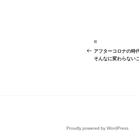
投
前
前
稿
の
アフターコロナの時
投
そんなに変わらない
ナ
稿
ビ
ゲ
ー
シ
ョ
ン
Proudly powered by WordPress