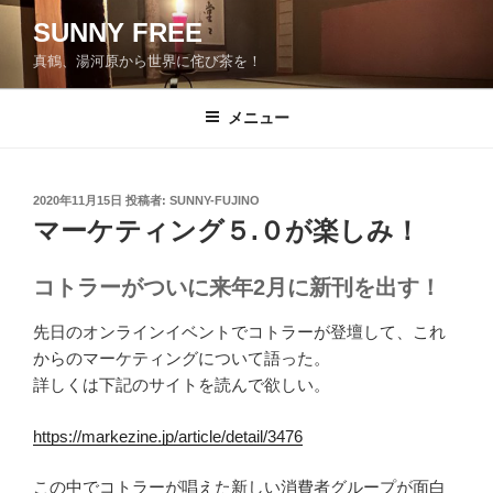
コ
SUNNY FREE
ン
真鶴、湯河原から世界に侘び茶を！
テ
ン
ツ
メニュー
へ
ス
キ
投
2020年11月15日
投稿者:
SUNNY-FUJINO
稿
ッ
マーケティング５.０が楽しみ！
日:
プ
コトラーがついに来年2月に新刊を出す！
先日のオンラインイベントでコトラーが登壇して、これ
からのマーケティングについて語った。
詳しくは下記のサイトを読んで欲しい。
https://markezine.jp/article/detail/3476
この中でコトラーが唱えた新しい消費者グループが面白