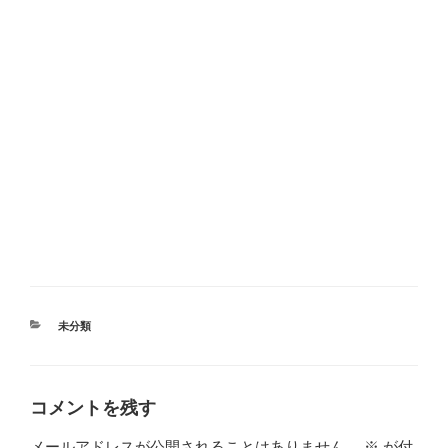
カ
未分類
テ
ゴ
リ
ー
コメントを残す
メールアドレスが公開されることはありません。
※
が付