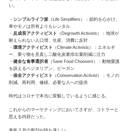
い。
・
シンプルライフ派
（Life Simplifiers）：節約を心がけ、
車やモノは所有よりもレンタル
・
反成長アクティビスト
（Degrowth Activists）：地球が
耐えられない人口増、生産、消費に反対
・
環境アクティビスト
（Climate Activists）：エネルギ
ー、乗り物を見直し二酸化炭素排出量削減に注力
・
健全な食事選択者
（Sane Food Choosers）：動物愛護
を訴えるベジタリアン、ビーガン
・
保全アクティビスト
（Conservation Activist）：モノの
削減、再利用、修繕。必要な人への提供
時代はコロナで本当に変貌しているように感じる。
これからのマーケティングにおいてさすが、コトラーと
思える内容だった。
来年２月の新刊が待ち遠しい。