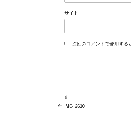
サイト
次回のコメントで使用する
投
前
前
稿
の
IMG_2610
投
ナ
稿
ビ