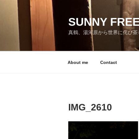
コ
ン
テ
SUNNY FRE
ン
真鶴、湯河原から世界に侘び茶
ツ
へ
ス
キ
About me
Contact
ッ
プ
IMG_2610