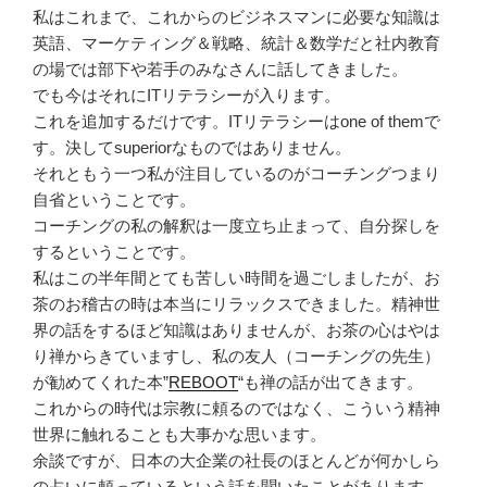
私はこれまで、これからのビジネスマンに必要な知識は
英語、マーケティング＆戦略、統計＆数学だと社内教育
の場では部下や若手のみなさんに話してきました。
でも今はそれにITリテラシーが入ります。
これを追加するだけです。ITリテラシーはone of themで
す。決してsuperiorなものではありません。
それともう一つ私が注目しているのがコーチングつまり
自省ということです。
コーチングの私の解釈は一度立ち止まって、自分探しを
するということです。
私はこの半年間とても苦しい時間を過ごしましたが、お
茶のお稽古の時は本当にリラックスできました。精神世
界の話をするほど知識はありませんが、お茶の心はやは
り禅からきていますし、私の友人（コーチングの先生）
が勧めてくれた本”
REBOOT
“も禅の話が出てきます。
これからの時代は宗教に頼るのではなく、こういう精神
世界に触れることも大事かな思います。
余談ですが、日本の大企業の社長のほとんどが何かしら
の占いに頼っているという話を聞いたことがあります