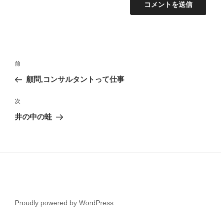
投
前
前
稿
の
顧問,コンサルタントって仕事
ナ
投
ビ
稿
次
次
ゲ
の
井の中の蛙
投
ー
稿
シ
ョ
ン
Proudly powered by WordPress