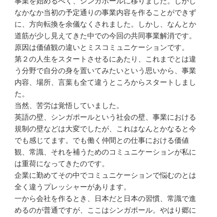
事業を始めるべく、シンガポールに移りました。しかし
なかなか当初の予定通りの事業内容を作ることができず
に、方向転換を余儀なくされました。しかし、なんとか
道筋が少し見えてきた中での今回の共同事業解消です。
原因は価値観の違いとミスコミュニケーションです。
第２の人生をスタートさせるにあたり、これまでとは違
う分野で自分の身を置いてみたいという思いから、事業
内容、場所、言葉も全て違うところからスタートしまし
た。
当然、苦労は覚悟していました。
英語の壁、シンガポールという社会の壁、事業における
規制の壁などは大変でしたが、これはなんとかなると今
でも感じてます。でも働く仲間との仕事における価値
観、常識、それを補うためのコミュニケーションが私に
は重荷になってきたのです。
企業に勤めてその中でコミュニケーションで悩むのとは
全く違うプレッシャーがあります。
一から会社を作るとき、日本だと日本の習慣、常識で進
めるのが普通ですが、ここはシンガポール。やはり郷に