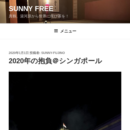
コ
SUNNY FREE
ン
真鶴、湯河原から世界に侘び茶を！
テ
ン
ツ
メニュー
へ
ス
キ
投
2020年1月1日
投稿者:
SUNNY-FUJINO
稿
ッ
2020年の抱負＠シンガポール
日:
プ