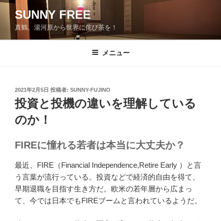
コ
SUNNY FREE
ン
真鶴、湯河原から世界に侘び茶を！
テ
ン
ツ
メニュー
へ
ス
キ
投
2021年2月5日
投稿者:
SUNNY-FUJINO
稿
ッ
投資と投機の違いを理解している
日:
プ
のか！
FIREに憧れる若者は本当に大丈夫か？
最近、FIRE（Financial Independence,Retire Early ）と言
う言葉が流行っている。投資などで経済的自由を得て、
早期退職を目指す生き方だ。欧米の若年層から広まっ
て、今では日本でもFIREブームと言われているようだ。