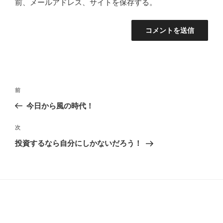
前、メールアドレス、サイトを保存する。
投
前
前
稿
の
今日から風の時代！
ナ
投
ビ
稿
次
次
ゲ
の
投資するなら自分にしかないだろう！
投
ー
稿
シ
ョ
ン