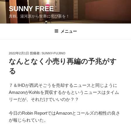
コ
SUNNY FREE
ン
真鶴、湯河原から世界に侘び茶を！
テ
ン
ツ
メニュー
へ
ス
キ
投
2022年2月1日
投稿者:
SUNNY-FUJINO
稿
ッ
なんとなく小売り再編の予兆がす
日:
プ
る
７＆IHDが西武そごうを売却するニュースと同じように
AmazonがKohlsを買収するかもというニュースはタイム
リーだが、それだけでいいのか？？
今日のRobin ReportではAmazonとコールズの相性の良さ
が報じられていた。