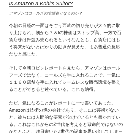
Is Amazon a Kohl’s Suitor?
アマゾンはコールズの求婚者となるのか？
今朝の日経の一面はそごう西武の切り売りが大々的に取
り上げられ、朝から７＆Iの株価はストップ高、一方で百
貨店株は軒並み売られるというなんとも、百貨店にはも
う将来がないとばかりの動きが見えた。まあ普通の反応
だなと感じた。
そして今朝ロビンレポートを見たら、アマゾンはホール
フーズではなく、コールズを手に入れることで、一気に
１１６０店舗を手に入れてシームレスな販売環境を整え
ることができると述べている。これも納得。
ただ、気になることがレポートに一つ書いてあった。
Amazonは技術の塊の会社であり、そこには芸術がない
と。彼らには人間的な要素が欠けているとも書かれてい
る。これはこれからのZ世代を考えると致命的ではないの
かなとふと、昨日書いたZ世代の記事を思い出してしまっ