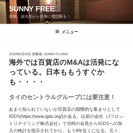
コ
SUNNY FREE
ン
真鶴、湯河原から世界に侘び茶を！
テ
ン
ツ
メニュー
へ
ス
キ
投
2022年8月20日
投稿者:
SUNNY-FUJINO
稿
ッ
海外では百貨店のM&Aは活発にな
日:
プ
っている。日本ももうすぐか
も・・・・
タイのセントラルグループには要注意！
あまり知られていないが百貨店の国際的な集まりとして
IGDS(https://www.igds.org/)がある。以前の会社（Jフロン
トリテイリング株式会社）で当時の会長からIGDSへの加
入の検討を指示されてから、もう8年近くになる。元々、