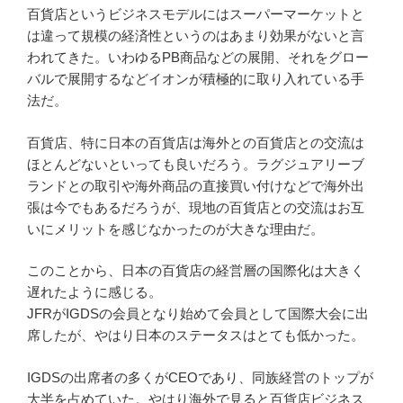
百貨店というビジネスモデルにはスーパーマーケットと
は違って規模の経済性というのはあまり効果がないと言
われてきた。いわゆるPB商品などの展開、それをグロー
バルで展開するなどイオンが積極的に取り入れている手
法だ。
百貨店、特に日本の百貨店は海外との百貨店との交流は
ほとんどないといっても良いだろう。ラグジュアリーブ
ランドとの取引や海外商品の直接買い付けなどで海外出
張は今でもあるだろうが、現地の百貨店との交流はお互
いにメリットを感じなかったのが大きな理由だ。
このことから、日本の百貨店の経営層の国際化は大きく
遅れたように感じる。
JFRがIGDSの会員となり始めて会員として国際大会に出
席したが、やはり日本のステータスはとても低かった。
IGDSの出席者の多くがCEOであり、同族経営のトップが
大半を占めていた。やはり海外で見ると百貨店ビジネス