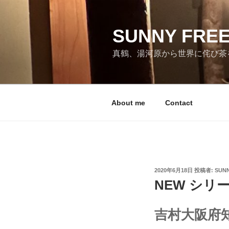
コ
ン
テ
SUNNY FRE
ン
真鶴、湯河原から世界に侘び茶
ツ
へ
ス
キ
About me
Contact
ッ
プ
投
2020年6月18日
投稿者:
SUNN
稿
NEW シリ
日:
吉村大阪府知