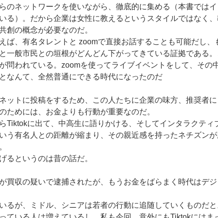
らのネットワークを使いながら、徹底的に集める（本書ではイ
いる）。だから企業は女性に教えるというスタイルではなく、
共創の概念が必要なのだ。
えば、有名タレントと zoomで直接お話することも可能だし、
と一般市民との垣根がどんどん下がってきている証拠である。
が問われている。zoomを使ってライブイベントをして、その
となんて、全然普通にできる時代になったのだ
ネットに投稿をするため、この人たちに企業の味方、推奨者に
のためには、お金よりも行動が重要なのだ。
らTiktokに出て、中高生に語りかける、そしてインタラクテ
いう有名人との距離が縮まり、その親近感を持ったネチズンが
。
げるというのは昔の話だ。
が買収の疑いで逮捕されたが、もうお金をばらまく時代はデジ
いるが、ミドル、シニアは若者の行動に追随していくものだと
っている人は増えているし、私も今回、意外にもTiktokには