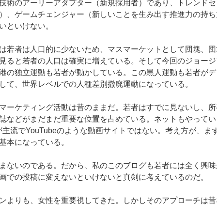
技術のアーリーアダプター（新規採用者）であり、トレンドセ
）、ゲームチェンジャー（新しいことを生み出す推進力の持ち
いといけない。
は若者は人口的に少ないため、マスマーケットとして団塊、団
見ると若者の人口は確実に増えている。そして今回のジョージ
港の独立運動も若者が動かしている。この黒人運動も若者がデ
して、世界レベルでの人種差別撤廃運動になっている。
マーケティング活動は昔のままだ。若者はすでに見ないし、所
誌などがまだまだ重要な位置を占めている。ネットもやってい
などが主流でYouTubeのような動画サイトではない。考え方が、
基本になっている。
まないのである。だから、私のこのブログも若者には全く興味
画での投稿に変えないといけないと真剣に考えているのだ。
ンよりも、女性を重要視してきた。しかしそのアプローチは昔