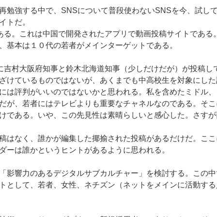
再勉強する中で、SNSについて普段使わないSNSを今、試し
イトだ。
okである。これは中国で開発されたアプリで動画投稿サイトであ
、基本は１０代の若者がメインターゲットである。
tokに吉村大阪府知事と鈴木北海道知事（少しだけだが）が投稿
ざけているものではないが、あくまでも中高校生を対象にした
には評判がいいのではないかと思われる。私を含めたミドル、
だが、若者にはテレビよりも重要なチャネルなのである。そこ
けである。いや、この先見性は素晴らしいと感心した。さすが
稿はなく、誰かが編集した揶揄された投稿があるだけだ。ここ
ダーは誰かというヒントがあるように思われる。
「影響力のあるデジタルサブカルチャー」を検討する。この中
トとして、若者、女性、ネチズン（ネットをメインに活動する