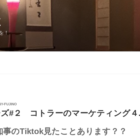
E
を！
Y-FUJINO
ーズ#２ コトラーのマーケティング４
事のTiktok見たことあります？？