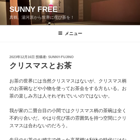
コ
SUNNY FREE
ン
真鶴、湯河原から世界に侘び茶を！
テ
ン
ツ
メニュー
へ
ス
キ
投
2023年12月16日
投稿者:
SUNNY-FUJINO
稿
ッ
クリスマスとお茶
日:
プ
お茶の世界には当然クリスマスはないが、クリスマス柄
のお茶碗などや小物を使ってお茶会をする方もいる。お
茶の楽しみ方は人それぞれでいいのではないか。
我が家の二畳台目の小間ではクリスマス柄の茶碗は全く
不釣り合いだ。やはり侘び茶の雰囲気を持つ空間にクリ
スマスは合わないのだろう。
先日のお茶のお稽古で使った高麗棚は利休の時代にはな