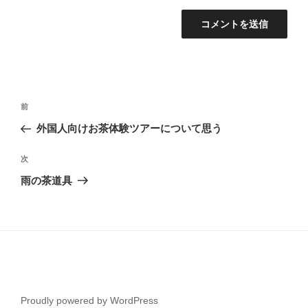
投
前
前
稿
の
外国人向けお茶体験ツアーについて思う
ナ
投
ビ
稿
次
次
ゲ
の
雨の茶道具
投
ー
稿
シ
ョ
ン
Proudly powered by WordPress